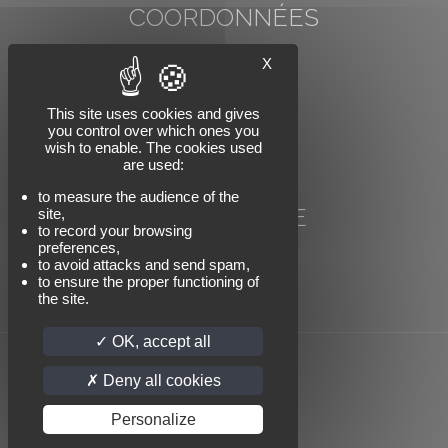
COORDONNÉES
COMP'AUT
X
78 rue Carnot
74000 ANNECY
Tél : +33 (0)4 50 57 07 91
This site uses cookies and gives
you control over which ones you
Email : info@compaut.com
wish to enable. The cookies used
are used:
to measure the audience of the
NOUS SUIVRE
site,
to record your browsing
preferences,
to avoid attacks and send spam,
to ensure the proper functioning of
the site.
OK, accept all
Deny all cookies
© 2025 COMP'AUT Tous droits réservés |
Mentions légales
Personalize
|
Politique de confidentialité