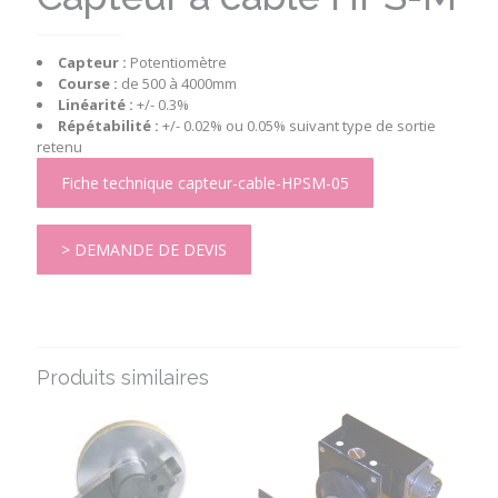
Capteur :
Potentiomètre
Course :
de 500 à 4000mm
Linéarité :
+/- 0.3%
Répétabilité :
+/- 0.02% ou 0.05% suivant type de sortie
retenu
Fiche technique capteur-cable-HPSM-05
> DEMANDE DE DEVIS
Produits similaires