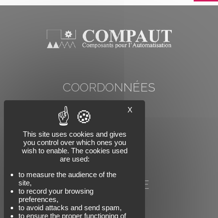
COORDONNÉES
COMP'AUT
X
78 rue Carnot
74000 ANNECY
Tél : +33 (0)4 50 57 07 91
This site uses cookies and gives
you control over which ones you
Email : info@compaut.com
wish to enable. The cookies used
are used:
to measure the audience of the
NOUS SUIVRE
site,
to record your browsing
preferences,
to avoid attacks and send spam,
to ensure the proper functioning of