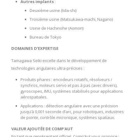
Autres implants
:
Deuxième usine (Iida-shi)
Troisième usine (Matsukawa-machi, Nagano)
Usine de Hachinohe (Aomori)
Bureau de Tokyo
DOMAINES D’EXPERTISE
Tamagawa Seiki excelle dans le développement de
technologies angulaires ultra-précises :
Produits phares : encodeurs rotatifs, résolveurs /
synchros, moteurs servo et pas à pas (avec drivers),
gyroscopes, IMU, systèmes stabilisés pour applications
aérospatiales.
Applications : détection angulaire avec une précision
jusqu’à 0,001 seconde d’arc, pour robotiques, industries
de pointe, contrôle micronique, systèmes spatiaux.
VALEUR AJOUTÉE DE COMP’AUT
En tant que représentant officiel, Comp’Aut vous propose :