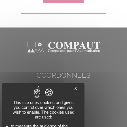
COORDONNÉES
COMP'AUT
X
78 rue Carnot
74000 ANNECY
Tél : +33 (0)4 50 57 07 91
This site uses cookies and gives
you control over which ones you
Email : info@compaut.com
wish to enable. The cookies used
are used:
to measure the audience of the