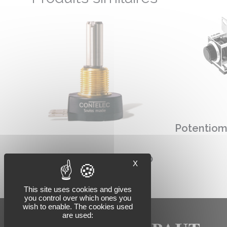
Potentiom
Potentiomètre PL240
X
This site uses cookies and gives
you control over which ones you
wish to enable. The cookies used
are used: