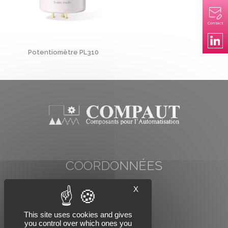
Contact
Potentiomètre PL310
COORDONNÉES
COMP'AUT
X
78 rue Carnot
74000 ANNECY
Tél : +33 (0)4 50 57 07 91
This site uses cookies and gives
you control over which ones you
Email : info@compaut.com