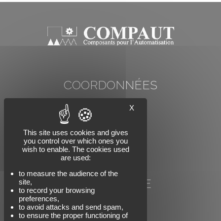
COORDONNÉES
COMP'AUT
X
78 rue Carnot
74000 ANNECY
Tél : +33 (0)4 50 57 07 91
This site uses cookies and gives
you control over which ones you
Email : info@compaut.com
wish to enable. The cookies used
are used:
to measure the audience of the
NOUS SUIVRE
site,
to record your browsing
preferences,
to avoid attacks and send spam,
to ensure the proper functioning of