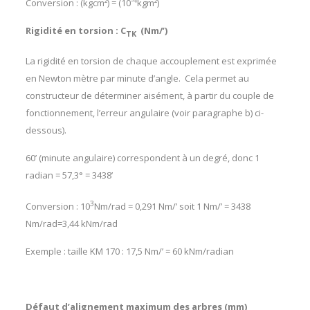
Conversion : (kgcm²) = (10
kgm²)
Rigidité en torsion : C
(Nm/’)
TK
La rigidité en torsion de chaque accouplement est exprimée
en Newton mètre par minute d’angle. Cela permet au
constructeur de déterminer aisément, à partir du couple de
fonctionnement, l’erreur angulaire (voir paragraphe b) ci-
dessous).
60’ (minute angulaire) correspondent à un degré, donc 1
radian = 57,3° = 3438’
3
Conversion : 10
Nm/rad = 0,291 Nm/’ soit 1 Nm/’ = 3438
Nm/rad=3,44 kNm/rad
Exemple : taille KM 170 : 17,5 Nm/’ = 60 kNm/radian
Défaut d’alignement maximum des arbres (mm)