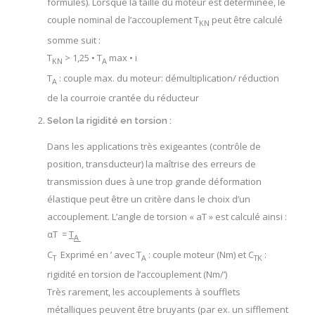
formules). Lorsque la taille du moteur est déterminée, le
couple nominal de l’accouplement T
peut être calculé
KN
somme suit :
T
> 1,25 • T
max • i
KN
A
T
: couple max. du moteur: démultiplication/ réduction
A
de la courroie crantée du réducteur
Selon la rigidité en torsion :
Dans les applications très exigeantes (contrôle de
position, transducteur) la maîtrise des erreurs de
transmission dues à une trop grande déformation
élastique peut être un critère dans le choix d’un
accouplement. L’angle de torsion « aT » est calculé ainsi :
αT =
T
A
C
Exprimé en ’ avec T
: couple moteur (Nm) et C
:
T
A
TK
rigidité en torsion de l’accouplement (Nm/’)
Très rarement, les accouplements à soufflets
métalliques peuvent être bruyants (par ex. un sifflement