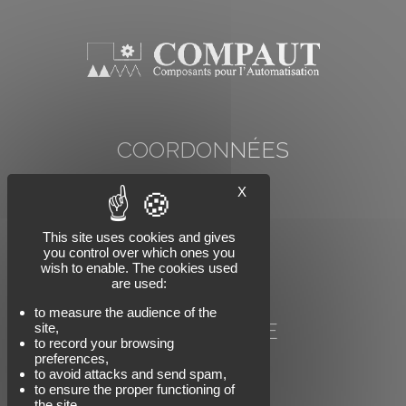
COORDONNÉES
COMP'AUT
X
78 rue Carnot
74000 ANNECY
Tél : +33 (0)4 50 57 07 91
This site uses cookies and gives
you control over which ones you
Email : info@compaut.com
wish to enable. The cookies used
are used:
to measure the audience of the
NOUS SUIVRE
site,
to record your browsing
preferences,
to avoid attacks and send spam,
to ensure the proper functioning of
the site.