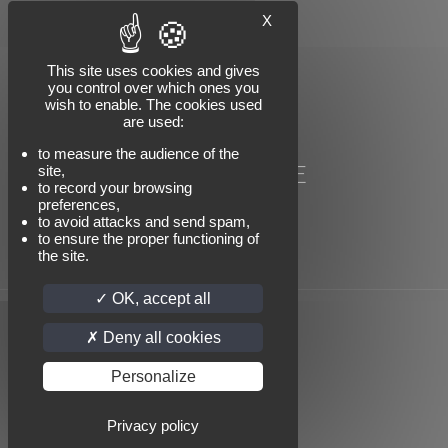
COMP'AUT
X
78 rue Carnot
74000 ANNECY
Tél : +33 (0)4 50 57 07 91
This site uses cookies and gives
you control over which ones you
Email : info@compaut.com
wish to enable. The cookies used
are used:
to measure the audience of the
NOUS SUIVRE
site,
to record your browsing
preferences,
to avoid attacks and send spam,
to ensure the proper functioning of
the site.
OK, accept all
Deny all cookies
© 2025 COMP'AUT Tous droits réservés |
Mentions légales
Personalize
|
Politique de confidentialité
Privacy policy